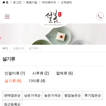
메인콘텐츠 바로가기
홈
로그인
회원가입
마이페이지
고객센터
홈
상품소개
설기류
설기류
인절미류 (1)
시루류 (2)
찰떡류 (6)
설기류 (6)
기타류 (4)
판매많은순
낮은가격순
높은가격순
평점높은순
후기많은순
최근등록순