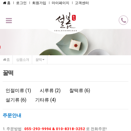
메인콘텐츠 바로가기
홈
로그인
회원가입
마이페이지
고객센터
홈
상품소개
꿀떡
꿀떡
인절미류 (1)
시루류 (2)
찰떡류 (6)
설기류 (6)
기타류 (4)
주문안내
1. 주문방법 :
055-293-9994 & 010-8318-3252
로 전화주문!