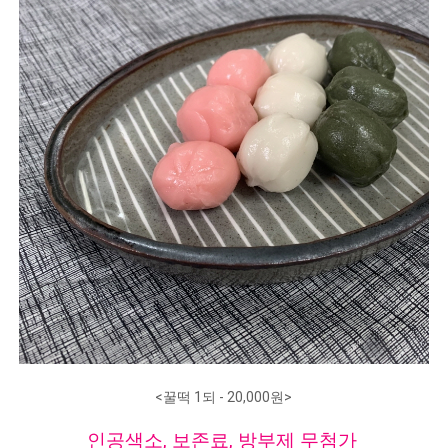
<꿀떡 1되 - 20,000원>
인공색소, 보존료, 방부제 무첨가