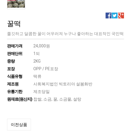
꿀떡
쫄깃하고 달콤한 꿀이 어우러져 누구나 좋아하는 대표적인 국민떡
판매가격
24,000원
판매단위
1되
중량
2KG
포장
OPP / PE포장
식품유형
떡류
제조원
사회복지법인 빅토리아 설봄화반
유통기한
제조당일
원재료(원산지)
찹쌀, 소금, 꿀, 소금물, 설탕
이전상품