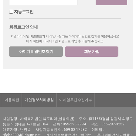
자동로그인
회원로그인 안내
회원아이디 및 비밀번호가 기억 안나실 때는 아이디/비밀번호 찾기를 이용하십시오.
아직 회원이 아니시라면 회원으로 가입 후 이용해 주십시오.
아이디 비밀번호 찾기
회원 가입
이용약관
개인정보처리방침
이메일무단수집거부
사업장명 : 사회복지법인 빅토리아(설봄화반)
주소 : (51133)경남 창원시 의창구
동읍 의창대로 421번길 18-4
전화 : 055-293-9994
팩스 : 055-297-3252
대표자명 : 변환숙
사업자등록번호 : 609-82-17982
이메일 :
tjfqha9994@daum.net
개인정보보호책임자 :변영범
통신판매업신고번호 :