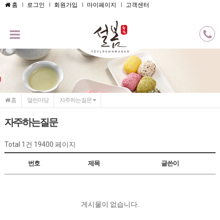
메인콘텐츠 바로가기
홈
로그인
회원가입
마이페이지
고객센터
홈
열린마당
자주하는질문
자주하는질문
Total 1건
19400 페이지
번호
제목
글쓴이
게시물이 없습니다.