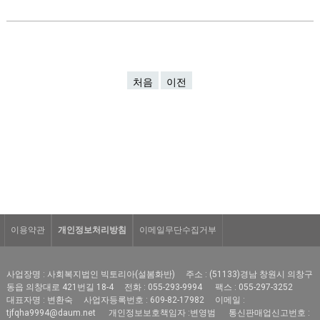
처음
이전
이용약관
개인정보처리방침
이메일무단수집거부
사업장명 : 사회복지법인 빅토리아(설봄화반)
주소 : (51133)경남 창원시 의창구
동읍 의창대로 421번길 18-4
전화 : 055-293-9994
팩스 : 055-297-3252
대표자명 : 변환숙
사업자등록번호 : 609-82-17982
이메일 :
tjfqha9994@daum.net
개인정보보호책임자 :변영범
통신판매업신고번호 :