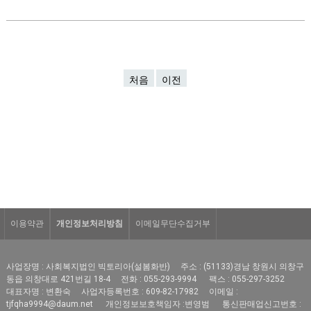
처음
이전
이용약관
개인정보처리방침
이메일무단수집거부
사업장명 : 사회복지법인 빅토리아(설봄화반)
주소 : (51133)경남 창원시 의창구
동읍 의창대로 421번길 18-4
전화 : 055-293-9994
팩스 : 055-297-3252
대표자명 : 변환숙
사업자등록번호 : 609-82-17982
이메일 :
tjfqha9994@daum.net
개인정보보호책임자 :변영범
통신판매업신고번호 :