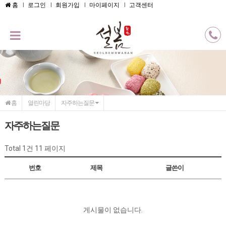
메인콘텐츠 바로가기
홈
로그인
회원가입
마이페이지
고객센터
홈
열린마당
자주하는질문
자주하는질문
Total 1건
11 페이지
번호
제목
글쓴이
게시물이 없습니다.