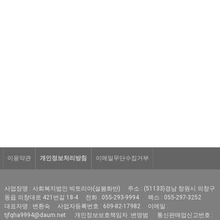
이용약관
개인정보처리방침
이메일무단수집거부
사업장명 : 사회복지법인 빅토리아(설봄화반)
주소 : (51133)경남 창원시 의창구
동읍 의창대로 421번길 18-4
전화 : 055-293-9994
팩스 : 055-297-3252
대표자명 : 변환숙
사업자등록번호 : 609-82-17982
이메일 :
tjfqha9994@daum.net
개인정보보호책임자 :변영범
통신판매업신고번호 :