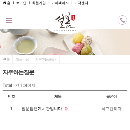
메인콘텐츠 바로가기
홈
로그인
회원가입
마이페이지
고객센터
홈
열린마당
자주하는질문
자주하는질문
Total 1건
1 페이지
번호
제목
글쓴이
1
질문답변게시판입니다.
최고관리자