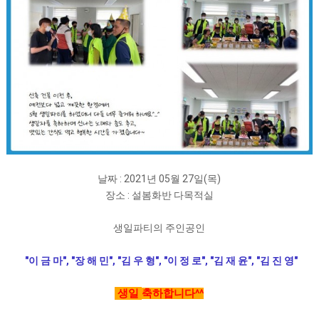
날짜 : 2021년 05월 27일(목)
장소 : 설봄화반 다목적실
생일파티의 주인공인
"이 금 마", "장 해 민",
"김 우 형", "이 정 로
",
"김 재 윤",
"김 진 영"
생일
축하합니다^^