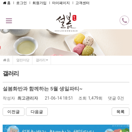
메인콘텐츠 바로가기
홈
로그인
회원가입
마이페이지
고객센터
홈
열린마당
갤러리
갤러리
설봄화반과 함께하는 5월 생일파티~
작성자
최고관리자
21-06-14 18:51
조회
1,479회
댓글
0건
이전글
다음글
목록