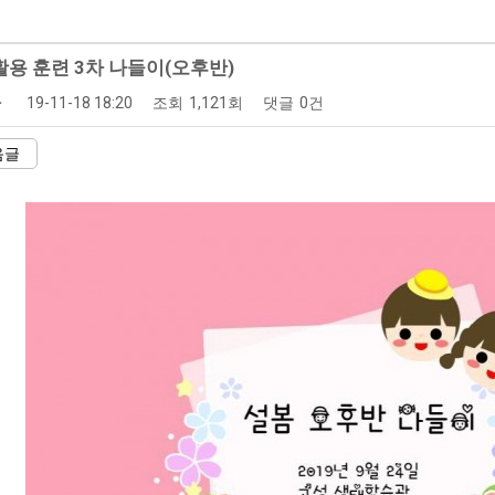
활용 훈련 3차 나들이(오후반)
자
19-11-18 18:20
조회
1,121회
댓글
0건
음글