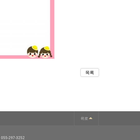
목록
위로
 055-297-3252