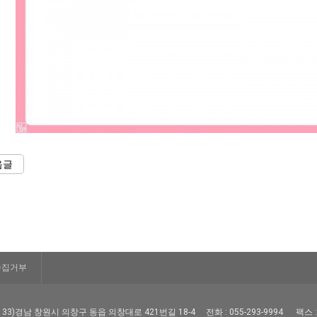
음글
수집거부
51133)경남 창원시 의창구 동읍 의창대로 421번길 18-4
전화 : 055-293-9994
팩스 :