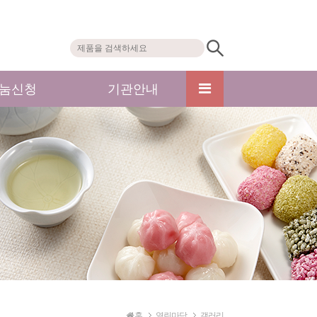
눔신청
기관안내
홈
열린마당
갤러리