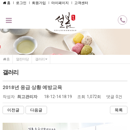
메인콘텐츠 바로가기
홈
로그인
회원가입
마이페이지
고객센터
홈
열린마당
갤러리
갤러리
2018년 응급 상황 예방교육
작성자
최고관리자
18-12-14 18:19
조회
1,072회
댓글
0건
이전글
다음글
목록