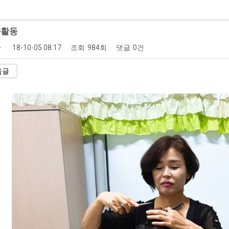
사활동
자
18-10-05 08:17
조회
984회
댓글
0건
음글