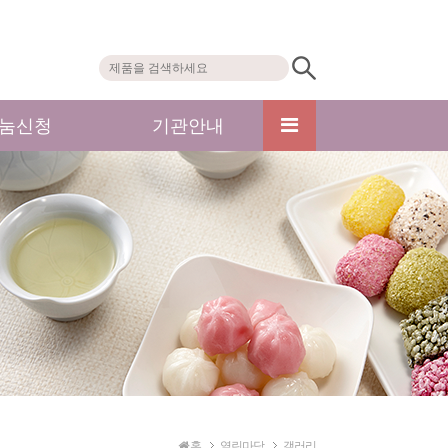
눔신청
기관안내
홈
열린마당
갤러리