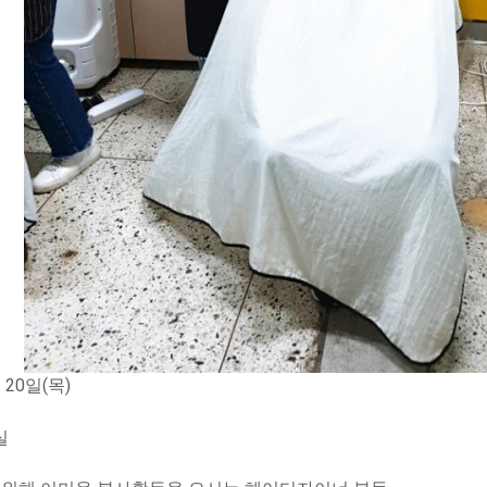
 20일(목)
실