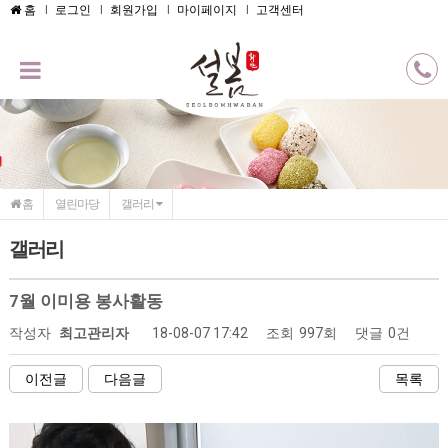
메인콘텐츠 바로가기
홈
로그인
회원가입
마이페이지
고객센터
홈
열린마당
갤러리
갤러리
7월 이미용 봉사활동
작성자
최고관리자
18-08-07 17:42
조회
997회
댓글
0건
이전글
다음글
목록