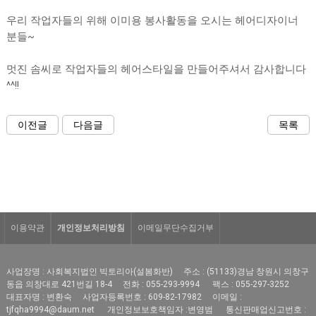
우리 작업자들의 위해 이미용 봉사활동을 오시는 헤어디자이너
분들~
멋진 솜씨로 작업자들의 헤어스타일을 만들어주셔서 감사합니다
^^!!
이전글
다음글
목록
이용약관
개인정보처리방침
이메일무단수집거부
사업장명 : 사회복지법인 빅토리아(설봄화반)
주소 : (51133)경남 창원시 의창구
동읍 의창대로 421번길 18-4
전화 : 055-293-9994
팩스 : 055-297-3252
대표자명 : 변환숙
사업자등록번호 : 609-82-17982
이메일 :
tjfqha9994@daum.net
개인정보보호책임자 :변영범
통신판매업신고번호 :