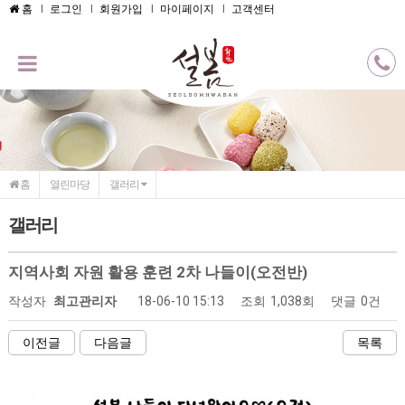
메인콘텐츠 바로가기
홈
로그인
회원가입
마이페이지
고객센터
홈
열린마당
갤러리
갤러리
지역사회 자원 활용 훈련 2차 나들이(오전반)
작성자
최고관리자
18-06-10 15:13
조회
1,038회
댓글
0건
이전글
다음글
목록