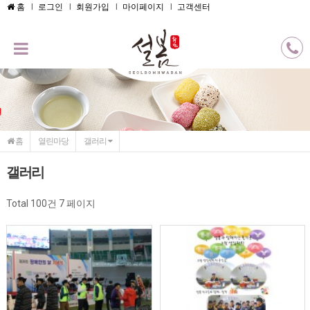
메인콘텐츠 바로가기
홈
로그인
회원가입
마이페이지
고객센터
홈
열린마당
갤러리
갤러리
Total 100건
7 페이지