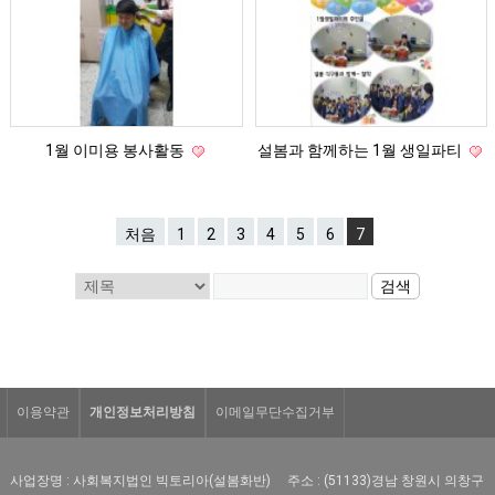
1월 이미용 봉사활동
설봄과 함께하는 1월 생일파티
처음
1
2
3
4
5
6
7
이용약관
개인정보처리방침
이메일무단수집거부
사업장명 : 사회복지법인 빅토리아(설봄화반)
주소 : (51133)경남 창원시 의창구