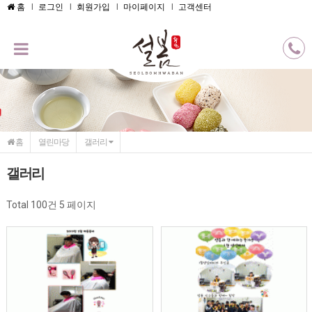
메인콘텐츠 바로가기
홈
로그인
회원가입
마이페이지
고객센터
홈
열린마당
갤러리
갤러리
Total 100건
5 페이지