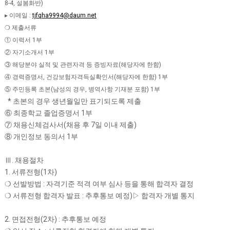
8-4, 설봄화반)
▸ 이메일 :
tjfqha9994@daum.net
❍ 제출서류
① 이력서 1부
② 자기소개서 1부
③ 해당분야 실적 및 관련자격 등 증빙자료(해당자에 한함)
④ 경력증명서, 건강보험자격득실확인서(해당자에 한함) 1부
⑤ 주민등록 초본(남성의 경우, 병역사항 기재분 포함) 1부
* 초본의 경우 생년월일만 표기되도록 제출
⑥ 최종학교 졸업증명서 1부
⑦ 채용신체검사서(채용 후 7일 이내 제출)
⑧ 개인정보 동의서 1부
Ⅲ. 채용절차
1. 서류전형(1차)
❍ 선발방법 : 자격기준 적격 여부 심사 등을 통해 합격자 결정
❍ 서류전형 합격자 발표 : 추후통보 예정)▷ 합격자 개별 통지
2. 면접전형(2차) : 추후통보 예정