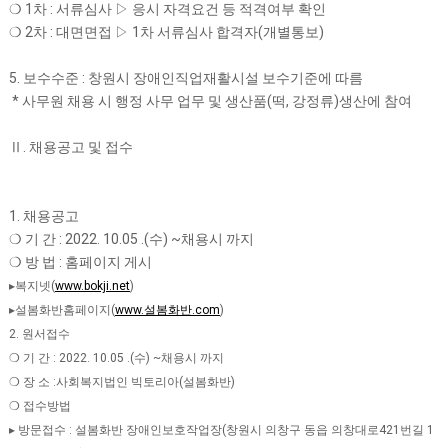
❍ 1차 : 서류심사 ▷ 응시 자격요건 등 적격여부 확인
❍ 2차 : 대면면접 ▷ 1차 서류심사 합격자(개별통보)
5. 보수수준 : 창원시 장애인직업재활시설 보수기준에 따름
* 사무원 채용 시 행정 사무 업무 및 생산품(떡, 강정류)생산에 참여
Ⅱ. 채용공고 및 접수
1. 채용공고
❍ 기 간 : 2022. 10.05 .(수) ~채용시 까지
❍ 방 법 : 홈페이지 게시
▸복지넷(
www.bokji.net
)
▸설봄화반홈페이지(
www.설봄화반.com
)
2. 원서접수
❍ 기 간 : 2022. 10.05 .(수) ~채용시 까지
❍ 장 소 :사회복지법인 빅토리아(설봄화반)
❍ 접수방법
▸ 방문접수 : 설봄화반 장애인보호작업장(창원시 의창구 동읍 의창대로421번길 1