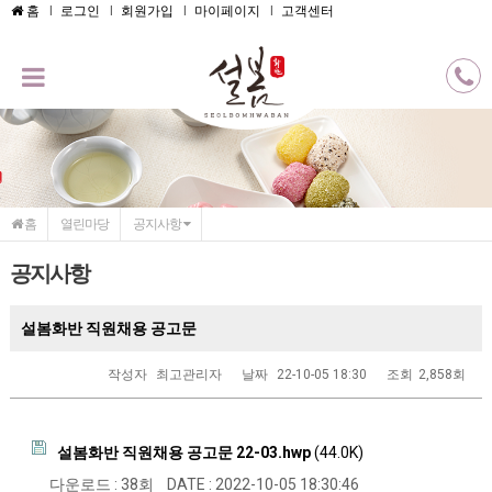
메인콘텐츠 바로가기
홈
로그인
회원가입
마이페이지
고객센터
홈
열린마당
공지사항
공지사항
설봄화반 직원채용 공고문
작성자
최고관리자
날짜
22-10-05 18:30
조회
2,858회
설봄화반 직원채용 공고문 22-03.hwp
(44.0K)
다운로드 : 38회
DATE : 2022-10-05 18:30:46