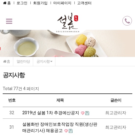
메인콘텐츠 바로가기
홈
로그인
회원가입
마이페이지
고객센터
홈
열린마당
공지사항
공지사항
Total 77건
4 페이지
번호
제목
글쓴이
32
2019년 설봄 1차 추경예산공지
최고관리자
설봄화반 장애인보호작업장 직원(생산판
31
최고관리자
매관리기사) 채용공고