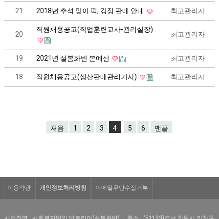
21
2018년 추석 맞이 떡, 강정 판매 안내
최고관리자
직원채용공고(직업훈련교사-관리실장)
20
최고관리자
19
2021년 설봄화반 본예산
최고관리자
18
직원채용공고(생산판매관리기사)
최고관리자
처음
1
2
3
4
5
6
맨끝
이용약관
개인정보처리방침
이메일무단수집거부
사업장명 : 사회복지법인 빅토리아(설봄화반)
주소 : (51133)경남 창원시 의창구